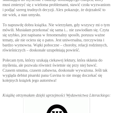
musi zmierzyć się z wieloma problemami, stawić czoła wyzwaniom
i podjąć szereg trudnych decyzji. Alex pokazuje, że dojrzałość to
nie wiek, a stan umysłu.
To naprawdę dobra książka. Nie wierzyłam, gdy wszyscy mi o tym
mówili. Musiałam przekonać się sama i... nie zawiodłam się. Czyta
się szybko, jest napisana w fenomenalny sposób, porusza ważne
tematy, ale nie ociera się o patos. Jest uniwersalna, rzeczywista i
bardzo wymowna. Wątki poboczne – choroby, relacji rodzinnych,
rówieśniczych – doskonale uzupełniają powieść.
Polecam tym, którzy szukają ciekawej lektury, która skłania do
myślenia, ale pozwala również świetnie się przy niej bawić.
Czasem smutna, czasem zabawna, doskonale wyważona. Jeśli tak
wygląda debiut pisarski pana Gavina to nie mogę doczekać się
kolejnych książek jego autorstwa!
Książkę otrzymałam dzięki uprzejmości Wydawnictwa Literackiego: