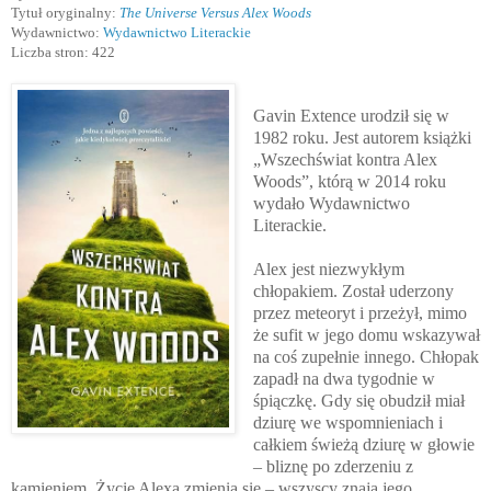
Tytuł oryginalny:
The Universe Versus Alex Woods
Wydawnictwo:
Wydawnictwo Literackie
Liczba stron: 422
Gavin Extence urodził się w
1982 roku. Jest autorem książki
„Wszechświat kontra Alex
Woods”, którą w 2014 roku
wydało Wydawnictwo
Literackie.
Alex jest niezwykłym
chłopakiem. Został uderzony
przez meteoryt i przeżył, mimo
że sufit w jego domu wskazywał
na coś zupełnie innego. Chłopak
zapadł na dwa tygodnie w
śpiączkę. Gdy się obudził miał
dziurę we wspomnieniach i
całkiem świeżą dziurę w głowie
– bliznę po zderzeniu z
kamieniem. Życie Alexa zmienia się – wszyscy znają jego