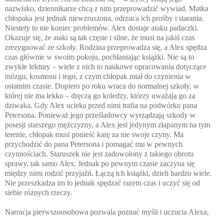
nazwisko, dziennikarze chcą z nim przeprowadzić wywiad. Matka
chłopaka jest jednak niewzruszona, odrzuca ich prośby i starania.
Niestety to nie koniec problemów. Alex dostaje ataku padaczki.
Okazuje się, że ataki są tak częste i silne, że musi na jakiś czas
zrezygnować ze szkoły. Rodzina przeprowadza się, a Alex spędza
czas głównie w swoim pokoju, pochłaniając książki. Nie są to
zwykłe lektury – wiele z nich to naukowe opracowania dotyczące
mózgu, kosmosu i tego, z czym chłopak miał do czynienia w
ostatnim czasie. Dopiero po roku wraca do normalnej szkoły, w
której nie ma lekko – dręczą go koledzy, którzy uważają go za
dziwaka. Gdy Alex ucieka przed nimi trafia na podwórko pana
Petersona. Ponieważ jego prześladowcy wyrządzają szkody w
posesji starszego mężczyzny, a Alex jest jedynym złapanym na tym
terenie, chłopak musi ponieść karę za nie swoje czyny. Ma
przychodzić do pana Petersona i pomagać mu w pewnych
czynnościach. Staruszek nie jest zadowolony z takiego obrotu
sprawy, tak samo Alex. Jednak po pewnym czasie zaczyna się
między nimi rodzić przyjaźń. Łączą ich książki, dzieli bardzo wiele.
Nie przeszkadza im to jednak spędzać razem czas i uczyć się od
siebie różnych rzeczy.
Narracja pierwszoosobowa pozwala poznać myśli i uczucia Alexa,