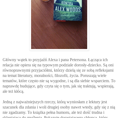
Główny wątek to przyjaźń Alexa i pana Petersona. Łącząca ich
relacja nie opiera się na typowym podziale dorosły-dziecko. Są oni
równoprawnymi przyjaciółmi, którzy dzielą się ze sobą refleksjami
na temat literatury, moralności, filozofii, życia. Poruszają wiele
tematów, które często nie są wygodne, i są dla siebie wsparciem. To
naprawdę budujące, gdy czyta się o tym, jak się traktują, wspierają,
ale też kłócą.
Jedną z najważniejszych rzeczy, którą wyniosłam z lektury jest
szacunek dla zdania i woli drugiej osoby nawet wtedy, gdy się z nią
nie zgadzamy. To książka pełna humoru, ale też dość trudna i
skłaniająca do myślenia. Pokazuje dorastającego chłopca, który